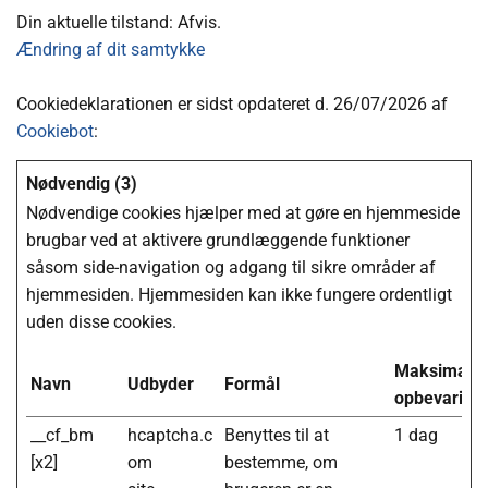
Din aktuelle tilstand: Afvis.
Ændring af dit samtykke
Cookiedeklarationen er sidst opdateret d. 26/07/2026 af
Cookiebot
:
Nødvendig (3)
Nødvendige cookies hjælper med at gøre en hjemmeside
brugbar ved at aktivere grundlæggende funktioner
såsom side-navigation og adgang til sikre områder af
hjemmesiden. Hjemmesiden kan ikke fungere ordentligt
uden disse cookies.
Maksimal
Navn
Udbyder
Formål
opbevarings
__cf_bm
hcaptcha.c
Benyttes til at
1 dag
[x2]
om
bestemme, om