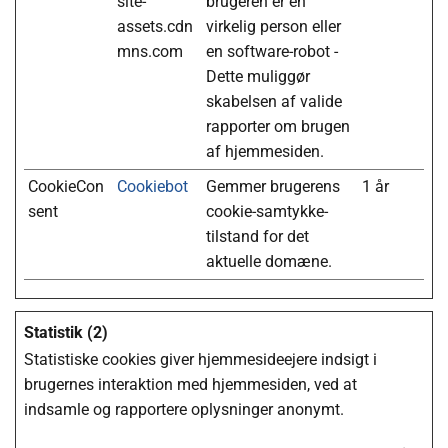
site-
brugeren er en
assets.cdn
virkelig person eller
mns.com
en software-robot -
Dette muliggør
skabelsen af valide
rapporter om brugen
af hjemmesiden.
CookieCon
Cookiebot
Gemmer brugerens
1 år
sent
cookie-samtykke-
tilstand for det
aktuelle domæne.
Statistik (2)
Statistiske cookies giver hjemmesideejere indsigt i
brugernes interaktion med hjemmesiden, ved at
indsamle og rapportere oplysninger anonymt.