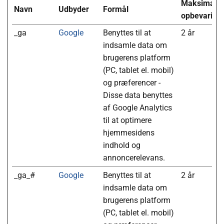
Maksimal
Navn
Udbyder
Formål
opbevarings
_ga
Google
Benyttes til at
2 år
indsamle data om
brugerens platform
(PC, tablet el. mobil)
og præferencer -
Disse data benyttes
af Google Analytics
til at optimere
hjemmesidens
indhold og
annoncerelevans.
_ga_#
Google
Benyttes til at
2 år
indsamle data om
brugerens platform
(PC, tablet el. mobil)