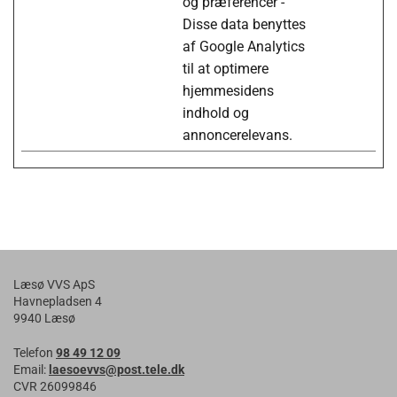
og præferencer -
Disse data benyttes
af Google Analytics
til at optimere
hjemmesidens
indhold og
annoncerelevans.
Læsø VVS ApS
Havnepladsen 4
9940 Læsø
Telefon
98 49 12 09
Email:
laesoevvs@post.tele.dk
CVR 26099846