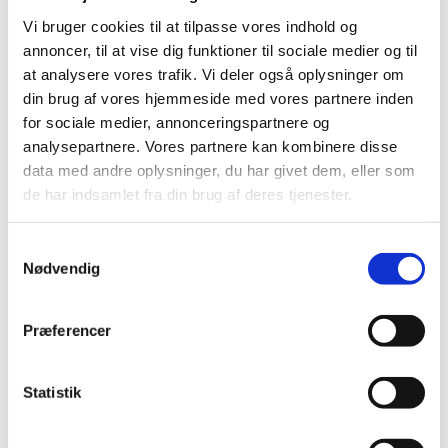
Email:
laesoevvs@post.tele.dk
Vi bruger cookies til at tilpasse vores indhold og
CVR 26099846
annoncer, til at vise dig funktioner til sociale medier og til
at analysere vores trafik. Vi deler også oplysninger om
Denne hjemmeside bruger cookies. Vi bruger cookies til at
din brug af vores hjemmeside med vores partnere inden
tilpasse vores indhold og annoncer, til at vise dig funktioner
for sociale medier, annonceringspartnere og
til sociale medier og til at analysere vores trafik. Vi deler
analysepartnere. Vores partnere kan kombinere disse
også oplysninger om din brug af vores hjemmeside med
data med andre oplysninger, du har givet dem, eller som
de har indsamlet fra din brug af deres tjenester.
vores partnere inden for sociale medier,
annonceringspartnere og analysepartnere. Vores partnere
kan kombinere disse data med andre oplysninger, du har
Samtykkevalg
Nødvendig
givet dem, eller som de har indsamlet fra din brug af deres
tjenester.
Præferencer
Cookies er små tekstfiler, som kan bruges af websteder til
at gøre en brugers oplevelse mere effektiv.
Statistik
Loven fastslår, at vi kan gemme cookies på din enhed, hvis
de er strengt nødvendige for at sikre leveringen af den